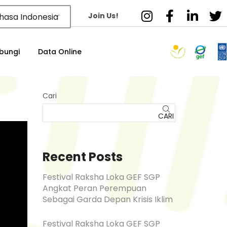
Join Us!
hasa Indonesia
bungi
Data Online
Cari
CARI
Recent Posts
Festival Raksha Loka GEF SGP
Angkat Peran Perempuan
Sebagai Garda Depan Krisis Iklim
Festival Raksha Loka GEF SGP