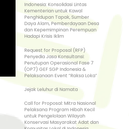
Indonesia: Konsolidasi Lintas
Kementerian untuk Kawal
Penghidupan Tapak, Sumber
Daya Alam, Pemberdayaan Desa
dan Kepemimpinan Perempuan
Hadapi Krisis Iklim
Request for Proposal (RFP)
Penyedia Jasa Konsultansi:
Penutupan Operasional Fase 7
(OP7) GEF SGP Indonesia &
Pelaksanaan Event “Raksa Loka”
Jejak Leluhur di Namata
Call for Proposal: Mitra Nasional
Pelaksana Program Hibah Kecil
untuk Pengelolaan Wilayah
Konservasi Masyarakat Adat dan
Komunitas Lokal di Indonesia