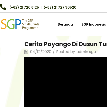
(+62) 21 720 6125
︱
(+62) 21 727 90520
Beranda
SGP Indonesia
Cerita Payango Di Dusun T
04/12/2020
/
Posted by
admin sgp