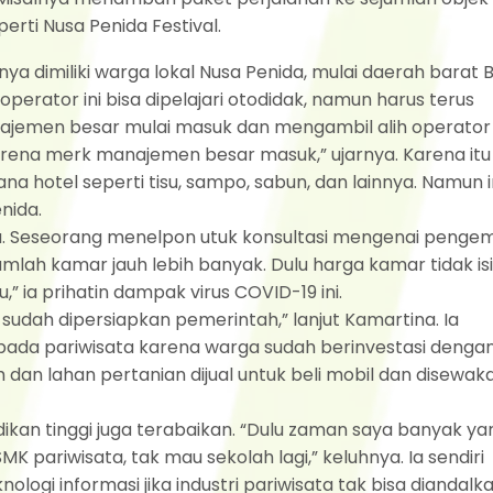
erti Nusa Penida Festival.
a dimiliki warga lokal Nusa Penida, mulai daerah barat 
operator ini bisa dipelajari otodidak, namun harus terus
najemen besar mulai masuk dan mengambil alih operator 
rena merk manajemen besar masuk,” ujarnya. Karena itu 
na hotel seperti tisu, sampo, sabun, dan lainnya. Namun i
nida.
. Seseorang menelpon utuk konsultasi mengenai pengem
umlah kamar jauh lebih banyak. Dulu harga kamar tidak is
,” ia prihatin dampak virus COVID-19 ini.
k sudah dipersiapkan pemerintah,” lanjut Kamartina. Ia
pada pariwisata karena warga sudah berinvestasi denga
dan lahan pertanian dijual untuk beli mobil dan disewak
dikan tinggi juga terabaikan. “Dulu zaman saya banyak ya
SMK pariwisata, tak mau sekolah lagi,” keluhnya. Ia sendiri
ologi informasi jika industri pariwisata tak bisa diandalka