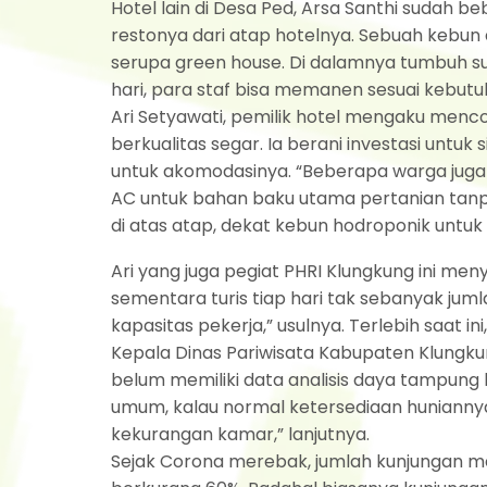
Hotel lain di Desa Ped, Arsa Santhi sudah 
restonya dari atap hotelnya. Sebuah kebun
serupa green house. Di dalamnya tumbuh sub
hari, para staf bisa memanen sesuai kebutu
Ari Setyawati, pemilik hotel mengaku menc
berkualitas segar. Ia berani investasi untu
untuk akomodasinya. “Beberapa warga juga be
AC untuk bahan baku utama pertanian tanpa 
di atas atap, dekat kebun hodroponik untuk 
Ari yang juga pegiat PHRI Klungkung ini me
sementara turis tiap hari tak sebanyak juml
kapasitas pekerja,” usulnya. Terlebih saat i
Kepala Dinas Pariwisata Kabupaten Klungku
belum memiliki data analisis daya tampung
umum, kalau normal ketersediaan huniannya 
kekurangan kamar,” lanjutnya.
Sejak Corona merebak, jumlah kunjungan men