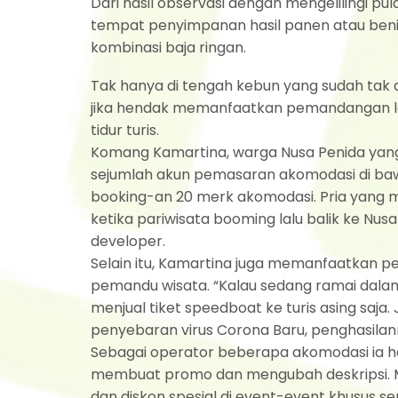
Dari hasil observasi dengan mengelilingi p
tempat penyimpanan hasil panen atau benih
kombinasi baja ringan.
Tak hanya di tengah kebun yang sudah tak d
jika hendak memanfaatkan pemandangan laut
tidur turis.
Komang Kamartina, warga Nusa Penida yang 
sejumlah akun pemasaran akomodasi di bawa
booking-an 20 merk akomodasi. Pria yang muk
ketika pariwisata booming lalu balik ke Nu
developer.
Selain itu, Kamartina juga memanfaatkan pel
pemandu wisata. “Kalau sedang ramai dalam s
menjual tiket speedboat ke turis asing saja. 
penyebaran virus Corona Baru, penghasilan
Sebagai operator beberapa akomodasi ia ha
membuat promo dan mengubah deskripsi. M
dan diskon spesial di event-event khusus sep