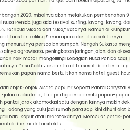
 2000-2500 per hari. Target pasti belum dipasang, term
bangan 2020, misalnya akan melakukan pembenahan 9
l Nusa Penida, juga ada festival surfing, layang-layang, da
0% retribusi wisata dari Nusa,” katanya. Namun di Klungku
jak turis berkeliling Semarapura dan desa sekitarnya.
tang menurutnya persoalan sampah. Nengah Sukasta men
nya agrowisata, peningkatan jaringan jalan, dan akses 
an naik motor mengelilingi sebagian Nusa Penida saat i
satunya Desa Sakti. Jangan takut tersesat di belantara p
menemukan papan nama bertuliskan nama hotel, guest hou
 dari objek-objek wisata populer seperti Pantai Chrystal
n-jalan makin kecil, tiap pertigaan dipenuhi papan-papa
h pantai, jarak akomodasi satu dengan lainnya makin dek
-ladang yang dulu jadi rumah para sapi kini dihuni alat 
ggali batu kapur atau meratakannya. Membuat petak-pe
entuk dan model arsitektur.