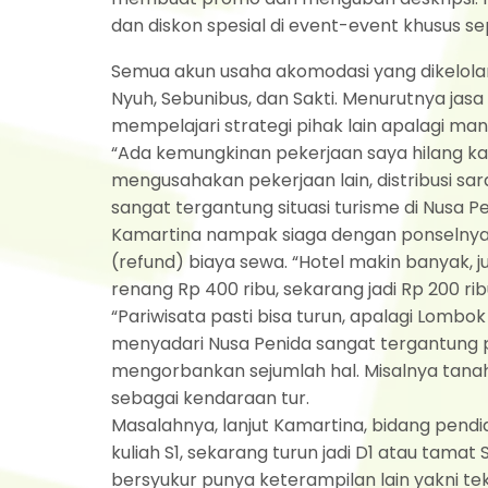
dan diskon spesial di event-event khusus sep
Semua akun usaha akomodasi yang dikelolany
Nyuh, Sebunibus, dan Sakti. Menurutnya jasa 
mempelajari strategi pihak lain apalagi ma
“Ada kemungkinan pekerjaan saya hilang ka
mengusahakan pekerjaan lain, distribusi sara
sangat tergantung situasi turisme di Nusa Pe
Kamartina nampak siaga dengan ponselnya
(refund) biaya sewa. “Hotel makin banyak, j
renang Rp 400 ribu, sekarang jadi Rp 200 ribu
“Pariwisata pasti bisa turun, apalagi Lombo
menyadari Nusa Penida sangat tergantung 
mengorbankan sejumlah hal. Misalnya tanah 
sebagai kendaraan tur.
Masalahnya, lanjut Kamartina, bidang pendi
kuliah S1, sekarang turun jadi D1 atau tamat 
bersyukur punya keterampilan lain yakni tekn