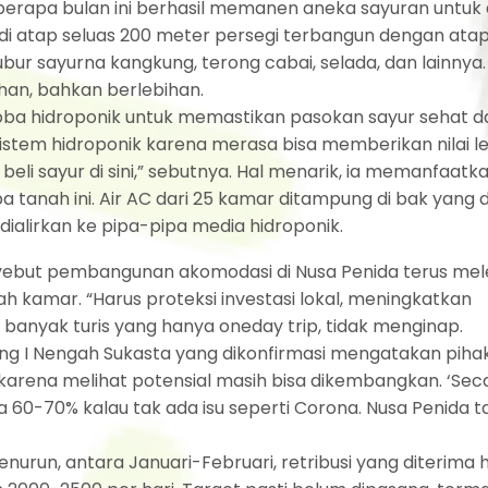
beberapa bulan ini berhasil memanen aneka sayuran untuk
 di atap seluas 200 meter persegi terbangun dengan ata
ur sayurna kangkung, terong cabai, selada, dan lainnya.
han, bahkan berlebihan.
oba hidroponik untuk memastikan pasokan sayur sehat d
k sistem hidroponik karena merasa bisa memberikan nilai l
li sayur di sini,” sebutnya. Hal menarik, ia memanfaatka
tanah ini. Air AC dari 25 kamar ditampung di bak yang d
dialirkan ke pipa-pipa media hidroponik.
nyebut pembangunan akomodasi di Nusa Penida terus melej
ah kamar. “Harus proteksi investasi lokal, meningkatkan
ni, banyak turis yang hanya oneday trip, tidak menginap.
ng I Nengah Sukasta yang dikonfirmasi mengatakan piha
 karena melihat potensial masih bisa dikembangkan. ‘Sec
60-70% kalau tak ada isu seperti Corona. Nusa Penida t
urun, antara Januari-Februari, retribusi yang diterima 