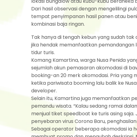
lokasi bungalow atau kubu-kubu beraneka b
Dari hasil observasi dengan mengelilingi p
tempat penyimpanan hasil panen atau benih
kombinasi baja ringan.
Tak hanya di tengah kebun yang sudah tak d
jika hendak memanfaatkan pemandangan laut
tidur turis.
Komang Kamartina, warga Nusa Penida yang 
sejumlah akun pemasaran akomodasi di bawa
booking-an 20 merk akomodasi. Pria yang muk
ketika pariwisata booming lalu balik ke Nu
developer.
Selain itu, Kamartina juga memanfaatkan pel
pemandu wisata. “Kalau sedang ramai dalam s
menjual tiket speedboat ke turis asing saja. 
penyebaran virus Corona Baru, penghasilan
Sebagai operator beberapa akomodasi ia ha
membuat promo dan mengubah deskripsi. M