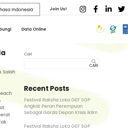
Join Us!
hasa Indonesia
bungi
Data Online
da
Cari
CARI
. Salah
Recent Posts
 Beach
Festival Raksha Loka GEF SGP
n
Angkat Peran Perempuan
at.
Sebagai Garda Depan Krisis Iklim
berat
tak
Festival Raksha Loka GEF SGP