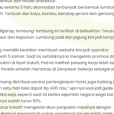
entuk dan model arsitektur.
ulau selama 3 hari, akomodasi terbanyak berbentuk lumbu
. Terbuat dari kayu, bambu, beratap jerami dan genteng
igarap, lumbung-lumbung ini terlihat di bebukitan. Teru
 dari kejauhan. Lumbung padi dan jagung kini jadi tem
memiliki keahlian membuat website kini jadi operator
h 5 kamar. Saat ini, setidaknya ia mengelola promosi d
im di Nyuh Kukuh, Ped ini melihat peluang kerja lebih lu
sa Penida setelah merantau di Denpasar bekerja sebagai 
uang distribusi sarana perlengkapan hotel, juga kadang j
atu hari bisa dapat Rp 400 ribu,” ujarnya soal jadi guide
Jika sepi, seperti saat ini ketika sejumlah negara siaga ka
nya sudah turun 50%.
rus kreatif mengelola akun penjualan misalnya dengan
isalnya menambah paket perjalanan ke sejumlah objek 