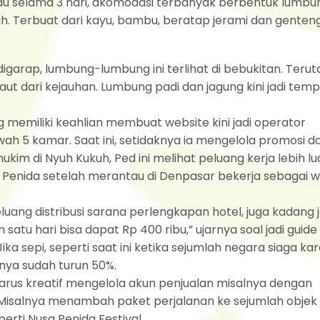
ulau selama 3 hari, akomodasi terbanyak berbentuk lumbu
. Terbuat dari kayu, bambu, beratap jerami dan genteng
igarap, lumbung-lumbung ini terlihat di bebukitan. Teru
 dari kejauhan. Lumbung padi dan jagung kini jadi tem
memiliki keahlian membuat website kini jadi operator
h 5 kamar. Saat ini, setidaknya ia mengelola promosi d
im di Nyuh Kukuh, Ped ini melihat peluang kerja lebih lu
sa Penida setelah merantau di Denpasar bekerja sebagai 
uang distribusi sarana perlengkapan hotel, juga kadang j
atu hari bisa dapat Rp 400 ribu,” ujarnya soal jadi guide
Jika sepi, seperti saat ini ketika sejumlah negara siaga ka
nya sudah turun 50%.
rus kreatif mengelola akun penjualan misalnya dengan
isalnya menambah paket perjalanan ke sejumlah objek 
erti Nusa Penida Festival.