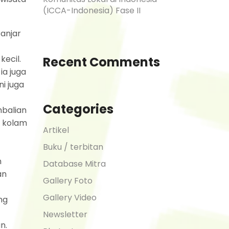
(ICCA-Indonesia) Fase II
Banjar
kecil.
Recent Comments
ia juga
ni juga
Categories
balian
i kolam
Artikel
Buku / terbitan
n
Database Mitra
an
Gallery Foto
Gallery Video
ng
Newsletter
n.