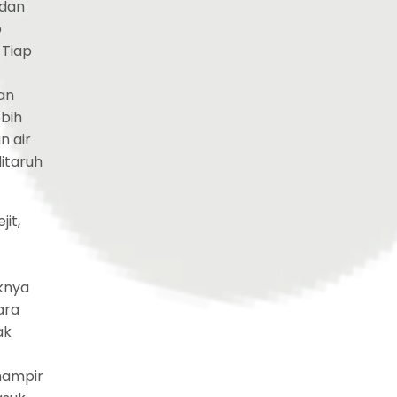
 dan
p
 Tiap
an
ebih
n air
itaruh
it,
knya
ara
ak
hampir