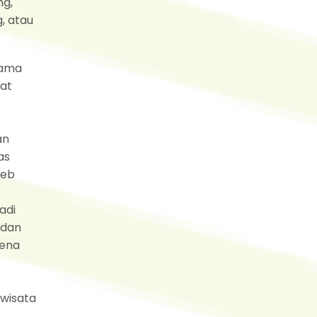
ng,
, atau
tama
pat
an
as
web
adi
 dan
rena
wisata