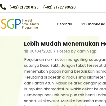
(+62) 21 720 6125
︱
(+62) 21 727 90520
Beranda
SGP Indonesia
Lebih Mudah Menemukan Hot
08/04/2020
/
Posted by
admin sgp
Perjalanan naik motor mengelilingi sebagian
satunya Desa Sakti. Jangan takut tersesat di
menemukan papan nama bertuliskan nama hot
Terutama di daerah di radius lima kilometer
dan Pantai Atuh. Masuk ke area dengan jala
kumpulan akomodasi ini. Makin dekat ke ara
Pembangunan unit baru pun tak henti. Ladang
seperti ekskavator. Mereka berusaha men