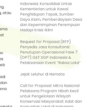
Indonesia: Konsolidasi Lintas
ng,
Kementerian untuk Kawal
, atau
Penghidupan Tapak, Sumber
Daya Alam, Pemberdayaan Desa
dan Kepemimpinan Perempuan
tama
Hadapi Krisis Iklim
pat
Request for Proposal (RFP)
Penyedia Jasa Konsultansi:
Penutupan Operasional Fase 7
an
(OP7) GEF SGP Indonesia &
as
Pelaksanaan Event “Raksa Loka”
web
Jejak Leluhur di Namata
adi
 dan
Call for Proposal: Mitra Nasional
rena
Pelaksana Program Hibah Kecil
untuk Pengelolaan Wilayah
Konservasi Masyarakat Adat dan
wisata
Komunitas Lokal di Indonesia