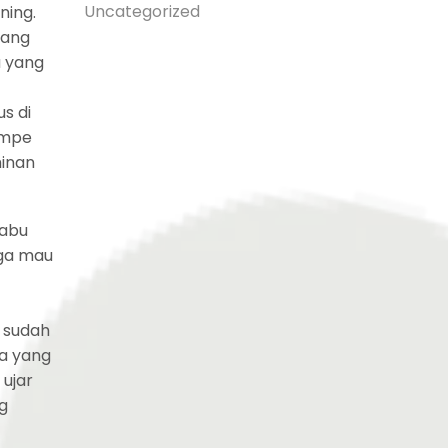
Uncategorized
ning.
yang
a yang
s di
empe
inan
labu
gga mau
 sudah
a yang
 ujar
ng