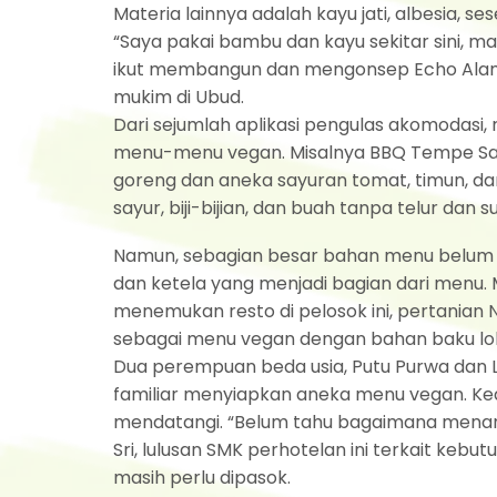
Materia lainnya adalah kayu jati, albesia,
“Saya pakai bambu dan kayu sekitar sini, ma
ikut membangun dan mengonsep Echo Alam N
mukim di Ubud.
Dari sejumlah aplikasi pengulas akomodasi,
menu-menu vegan. Misalnya BBQ Tempe Sandw
goreng dan aneka sayuran tomat, timun, 
sayur, biji-bijian, dan buah tanpa telur dan s
Namun, sebagian besar bahan menu belum bi
dan ketela yang menjadi bagian dari menu.
menemukan resto di pelosok ini, pertanian
sebagai menu vegan dengan bahan baku lok
Dua perempuan beda usia, Putu Purwa dan 
familiar menyiapkan aneka menu vegan. Ke
mendatangi. “Belum tahu bagaimana menanam 
Sri, lulusan SMK perhotelan ini terkait kebu
masih perlu dipasok.