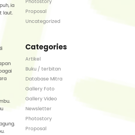
Photostory
puh, ia
Proposal
 laut.
Uncategorized
Categories
di
Artikel
papan
Buku / terbitan
bagai
ara
Database Mitra
Gallery Foto
Gallery Video
ambu.
Newsletter
au
Photostory
jagung.
Proposal
u.