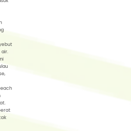
asuk
n
ng
yebut
air.
ni
ulau
se,
 Beach
n
at.
berat
tak