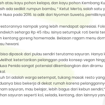
 seseh atau kayu pohon kelapa, dan kayu pohon Kembang Ku
sih ada sedikit rumpun bambu, “ Ketut Merta, salah satu 
usa pada 2016. Ia adik dari Nyoman Suweta, pemilikny
 restorannya nampak yang lebih mendapat apresiasi. Foku
ich seharga Rp 45 ribu. Isinya setumpuk roti berisi t
dan kentang goreng homemade. Belasan ragam menu dom
usu hewani.
sa dipasok dari pulau sendiri terutama sayuran. Hanya 
 Melihat ketertarikan pelanggan pada konsep vegan hin
 Nusa Penida sangat potensial dikembangkan dan diramu
al.
Luh Sri adalah warga setempat, tukang masak resto yang
duanya bisa bekerja di dekat rumah karena pelangganny
sayuran, mau belajar, lebih bagus dari kebun sendiri,”
tuhan sayuran seperti kol, selada, kentang, dan lainnya ya