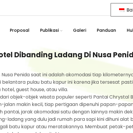
Ba
Proposal
Publikasi
Galeri
Panduan
Hu
el Dibanding Ladang Di Nusa Peni
 Nusa Penida saat ini adalah akomodasi tiap kilometernya
 belantara pulau batu kapur ini karena jika tersesat pasti
el, guest house, atau villa.
 dari objek-objek wisata populer seperti Pantai Chrystal
n-jalan makin kecil, tiap pertigaan dipenuhi papan-papa
h pantai, jarak akomodasi satu dengan lainnya makin dek
-ladang yang dulu jadi rumah para sapi kini dihuni alat 
ggali batu kapur atau meratakannya. Membuat petak-pe