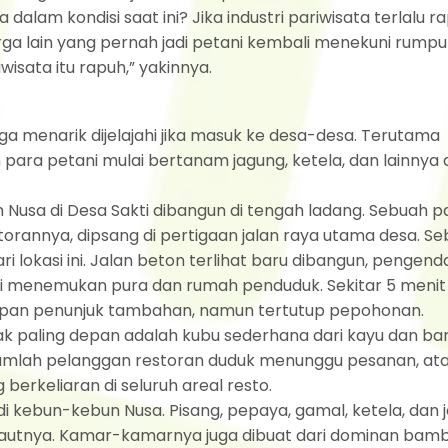
alam kondisi saat ini? Jika industri pariwisata terlalu ra
arga lain yang pernah jadi petani kembali menekuni rumput
sata itu rapuh,” yakinnya.
ga menarik dijelajahi jika masuk ke desa-desa. Terutama
 para petani mulai bertanam jagung, ketela, dan lainnya 
 Nusa di Desa Sakti dibangun di tengah ladang. Sebuah 
torannya, dipsang di pertigaan jalan raya utama desa. Se
 lokasi ini. Jalan beton terlihat baru dibangun, pengend
i menemukan pura dan rumah penduduk. Sekitar 5 menit
papan penunjuk tambahan, namun tertutup pepohonan.
ak paling depan adalah kubu sederhana dari kayu dan b
Sejumlah pelanggan restoran duduk menunggu pesanan, at
erkeliaran di seluruh areal resto.
i kebun-kebun Nusa. Pisang, pepaya, gamal, ketela, dan 
an lautnya. Kamar-kamarnya juga dibuat dari dominan bamb