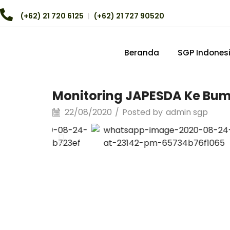
(+62) 21 720 6125
︱
(+62) 21 727 90520
Beranda
SGP Indones
Monitoring JAPESDA Ke Bum
22/08/2020
/
Posted by
admin sgp