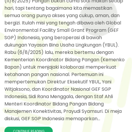
(11/8/2025) Pangan bukan cuma soal makan setiap
hari, tapi tentang bagaimana kita memastikan
semua orang punya akses yang cukup, aman, dan
bergizi. Itulah misi yang tengah dibawa oleh Global
Environmental Facility Small Grant Program (GEF
SGP) Indonesia, yang beroperasi di bawah
dukungan Yayasan Bina Usaha Lingkungan (YBUL).
Rabu (6/8/2025) lalu, mereka bertemu dengan
Kementerian Koordinator Bidang Pangan (Kemenko
Bapan) untuk menjajaki kolaborasi memperkuat
ketahanan pangan nasional. Pertemuan ini
mempertemukan Direktur Eksekutif YBUL, Yani
Witjaksono, dan Koordinator Nasional GEF SGP
Indonesia, Sidi Rana Menggala, dengan Staf Ahli
Menteri Koordinator Bidang Pangan Bidang
Manajemen Konektivitas, Prayudi Syamsuri. Di meja
diskusi, GEF SGP Indonesia memaparkan...
CONTINUE READING