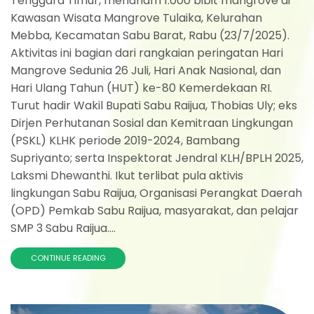
Tenggara Timur, menanam 1.000 bibit mangrove di
Kawasan Wisata Mangrove Tulaika, Kelurahan
Mebba, Kecamatan Sabu Barat, Rabu (23/7/2025).
Aktivitas ini bagian dari rangkaian peringatan Hari
Mangrove Sedunia 26 Juli, Hari Anak Nasional, dan
Hari Ulang Tahun (HUT) ke-80 Kemerdekaan RI.
Turut hadir Wakil Bupati Sabu Raijua, Thobias Uly; eks
Dirjen Perhutanan Sosial dan Kemitraan Lingkungan
(PSKL) KLHK periode 2019-2024, Bambang
Supriyanto; serta Inspektorat Jendral KLH/BPLH 2025,
Laksmi Dhewanthi. Ikut terlibat pula aktivis
lingkungan Sabu Raijua, Organisasi Perangkat Daerah
(OPD) Pemkab Sabu Raijua, masyarakat, dan pelajar
SMP 3 Sabu Raijua....
CONTINUE READING