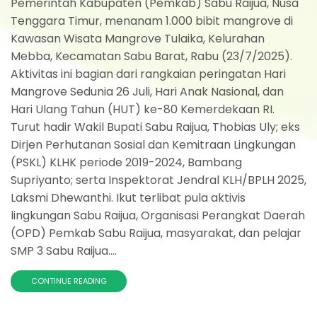
Pemerintah Kabupaten (Pemkab) Sabu Raijua, Nusa
Tenggara Timur, menanam 1.000 bibit mangrove di
Kawasan Wisata Mangrove Tulaika, Kelurahan
Mebba, Kecamatan Sabu Barat, Rabu (23/7/2025).
Aktivitas ini bagian dari rangkaian peringatan Hari
Mangrove Sedunia 26 Juli, Hari Anak Nasional, dan
Hari Ulang Tahun (HUT) ke-80 Kemerdekaan RI.
Turut hadir Wakil Bupati Sabu Raijua, Thobias Uly; eks
Dirjen Perhutanan Sosial dan Kemitraan Lingkungan
(PSKL) KLHK periode 2019-2024, Bambang
Supriyanto; serta Inspektorat Jendral KLH/BPLH 2025,
Laksmi Dhewanthi. Ikut terlibat pula aktivis
lingkungan Sabu Raijua, Organisasi Perangkat Daerah
(OPD) Pemkab Sabu Raijua, masyarakat, dan pelajar
SMP 3 Sabu Raijua....
CONTINUE READING