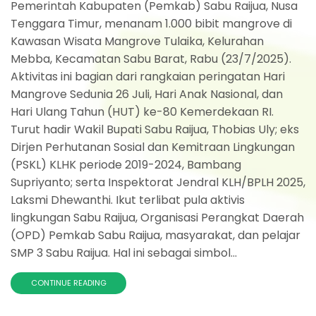
Pemerintah Kabupaten (Pemkab) Sabu Raijua, Nusa
Tenggara Timur, menanam 1.000 bibit mangrove di
Kawasan Wisata Mangrove Tulaika, Kelurahan
Mebba, Kecamatan Sabu Barat, Rabu (23/7/2025).
Aktivitas ini bagian dari rangkaian peringatan Hari
Mangrove Sedunia 26 Juli, Hari Anak Nasional, dan
Hari Ulang Tahun (HUT) ke-80 Kemerdekaan RI.
Turut hadir Wakil Bupati Sabu Raijua, Thobias Uly; eks
Dirjen Perhutanan Sosial dan Kemitraan Lingkungan
(PSKL) KLHK periode 2019-2024, Bambang
Supriyanto; serta Inspektorat Jendral KLH/BPLH 2025,
Laksmi Dhewanthi. Ikut terlibat pula aktivis
lingkungan Sabu Raijua, Organisasi Perangkat Daerah
(OPD) Pemkab Sabu Raijua, masyarakat, dan pelajar
SMP 3 Sabu Raijua. Hal ini sebagai simbol...
CONTINUE READING