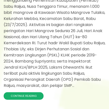
menggandeng Pemerintah Kabupaten (Pemkab)
Sabu Raijua, Nusa Tenggara Timur, menanam 1.000
bibit mangrove di Kawasan Wisata Mangrove Tulaika,
Kelurahan Mebba, Kecamatan Sabu Barat, Rabu
(23/7/2025). Aktivitas ini bagian dari rangkaian
peringatan Hari Mangrove Sedunia 26 Juli, Hari Anak
Nasional, dan Hari Ulang Tahun (HUT) ke-80
Kemerdekaan RI. Turut hadir Wakil Bupati Sabu Raijua,
Thobias Uly; eks Dirjen Perhutanan Sosial dan
Kemitraan Lingkungan (PSKL) KLHK periode 2019-
2024, Bambang Supriyanto; serta Inspektorat
Jendral KLH/BPLH 2025, Laksmi Dhewanthi. Ikut
terlibat pula aktivis lingkungan Sabu Raijua,
Organisasi Perangkat Daerah (OPD) Pemkab Sabu
Raijua, masyarakat, dan pelajar SMP...
CONTINUE READING