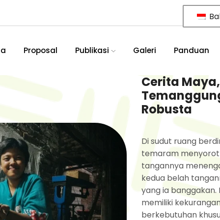
Ba
ia
Proposal
Publikasi
Galeri
Panduan
Cerita Maya,
Temanggung
Robusta
Di sudut ruang berd
temaram menyorot w
tangannya menengad
kedua belah tangann
yang ia banggakan. M
memiliki kekuranga
berkebutuhan khusus