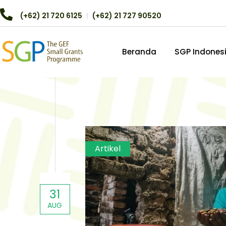
(+62) 21 720 6125
︱
(+62) 21 727 90520
Beranda
SGP Indones
Artikel
31
AUG