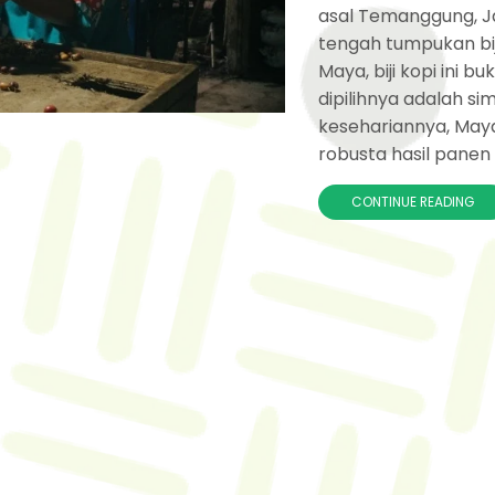
asal Temanggung, Ja
tengah tumpukan biji 
Maya, biji kopi ini b
dipilihnya adalah s
kesehariannya, May
robusta hasil panen p
CONTINUE READING