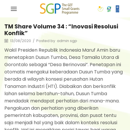
TM Share Volume 34 : “Inovasi Resolusi
Konflik”
13/08/2020
/
Posted by
admin sgp
Wakil Presiden Republik Indonesia Maruf Amin baru
menetapkan Dusun Tumba, Desa Tamaila Utara di
Gorontalo sebagai “Desa Berinovasi”. Penetapan ini
otomatis mengakui keberadaan Dusun Tumba yang
berada di wilayah konsesi perusahan Hutan
Tanaman Industri (HTI). Diabaikan dan berkonflik
lahan selama bertahun-tahun, Dusun Tumba
mendadak mendapat perhatian dari mana-mana.
Pengakuan dan perhatian yang diberikan
pemerintah kabupaten, provinsi, dan pusat tentu
saja menjadi hal yang baik dalam konteks resolusi
konflik. Hal ini menaikkan posisi tawar bagi warga