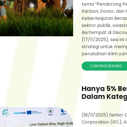
tema “Pendorong Pe
Karbon, Donor, dan
Keberlanjutan Bera
sektor publik, swast
Bertempat di Discov
(17/11/2025), sesi i
strategi untuk mem
perubahan iklim yang
CONTINUE READING
Hanya 5% Be
Dalam Kateg
(18/11/2025) Senior 
Corporation (IFC), 