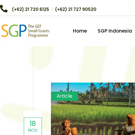
(+62) 21 720 6125
︱
(+62) 21 727 90520
Home
SGP Indonesia
Article
18
NOV