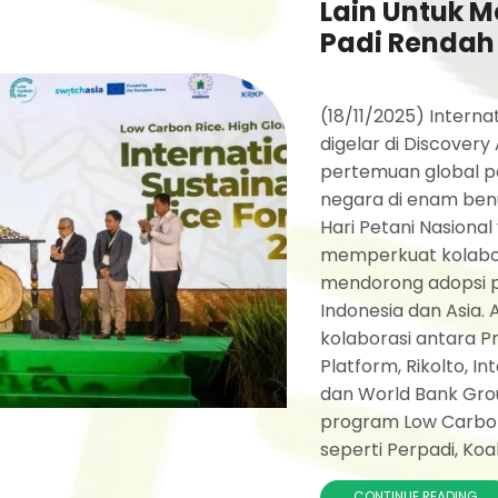
Lain Untuk M
Padi Rendah
(18/11/2025) Interna
digelar di Discovery
pertemuan global pen
negara di enam be
Hari Petani Nasiona
memperkuat kolabor
mendorong adopsi pr
Indonesia dan Asia.
kolaborasi antara Pr
Platform, Rikolto, In
dan World Bank Group.
program Low Carbon 
seperti Perpadi, Koal
CONTINUE READING