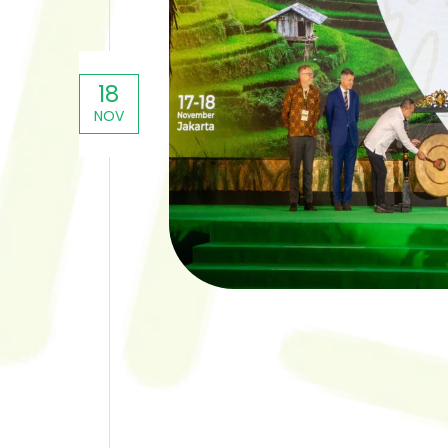
18
NOV