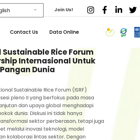
Join Us!
lish
Contact Us
Data Online
l Sustainable Rice Forum
rship Internasional Untuk
 Pangan Dunia
tional Sustainable Rice Forum (ISRF)
esi pleno II yang berfokus pada masa
anjutan dan upaya global menghadapi
ok dunia. Diskusi ini tidak hanya
ransformasi sektor perberasan, tetapi juga
et melalui inovasi teknologi, model
n kolaborasi lintas sektor. Dengan