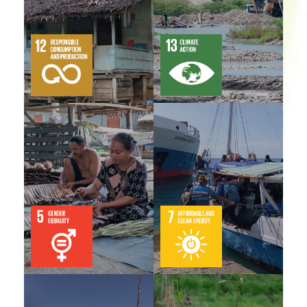
multidimensi melalui
lingkungan, dengan
peningkatan ekonomi
44% di antaranya
dan penggunaan
adalah anggota
berkelanjutan dari
perempuan.
lanskap.
Button
Button
7 proyek yang didanai
GEF SGP Indonesia telah
berkontribusi pada
mendukung 71 usaha
pengurangan emisi gas
milik desa (BUMDes)
rumah kaca dan energi
yang diperkuat untuk
terbarukan melalui 37
produksi berkelanjutan
unit penggunaan
dari agrobiodiversitas,
teknologi ramah
sumber daya pesisir-
lingkungan dan praktik
laut, dan produk hutan
produksi yang
non-kayu (NTFPs).
berkelanjutan.
Button
Button
Terdapat 57 proyek
yang menargetkan
GEF SGP Indonesia telah
manfaat dan layanan