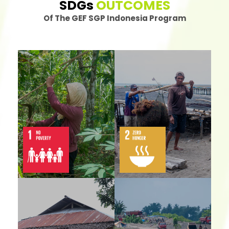
SDGs
OUTCOMES
Of The GEF SGP Indonesia Program
GEF SGP Indonesia telah
Program ini mendukung
membantu 31.388 orang
1.520 rumah tangga
untuk keluar dari
yang terlibat dalam
kemiskinan
usaha kecil ramah