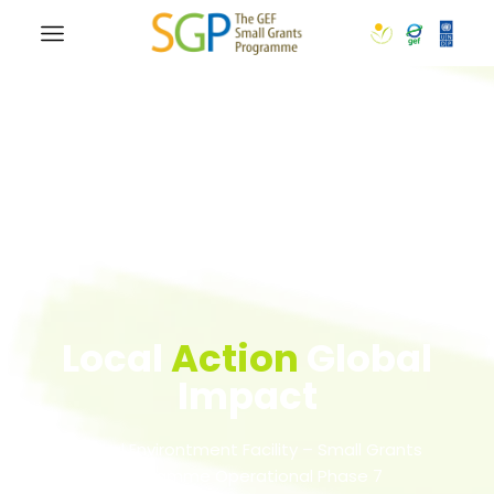
Local
Action
Global
Impact
Global Environtment Facility – Small Grants
Programme Operational Phase 7