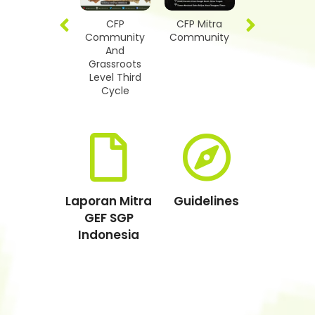
RFP National
CFP
CFP Mitra
Call for
Climate
Community
Community
Proposals fo
Change
And
Youth
Mitigation
Grassroots
Movements
Level Third
for
Cycle
Environmenta
Issues
Laporan Mitra
Guidelines
GEF SGP
Indonesia