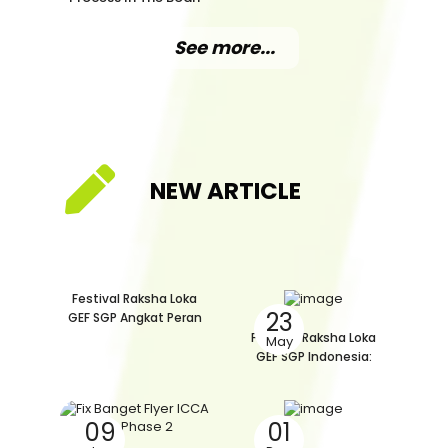
Watershed
See more...
NEW ARTICLE
Festival Raksha Loka
23
GEF SGP Angkat Peran
Perempuan Sebagai
Festival Raksha Loka
May
Garda Depan Krisis Iklim
GEF SGP Indonesia:
Konsolidasi Lintas
Kementerian Untuk
Kawal Penghidupan
09
01
Tapak, Sumber Daya