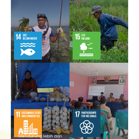
mengoperasikan 12
sosial untuk
solusi energi terbarukan
perempuan, dan 30
dan efisiensi energi,
proyek dipimpin oleh
termasuk sistem
perempuan. Hal ini
pembangkit listrik
menunjukkan komitmen
tenaga mikrohidro dan
terhadap kesetaraan
solar off-grid.
gender dalam semua
kegiatan.
Button
Button
Proyek restorasi
16 Varietas tanaman
mangrove yang
atau kultivar telah
didukung oleh GEF SGP
mendapatkan sertifikasi
telah berhasil
ekologi baru atau yang
menanam lebih dari
ditingkatkan,
100.000 pohon
menunjukkan upaya
mangrove di berbagai
dalam konservasi
wilayah program GEF
sumber daya genetik
SGP Indonesia fase ke 7
tanaman.
Button
Button
Mendukung lebih dari