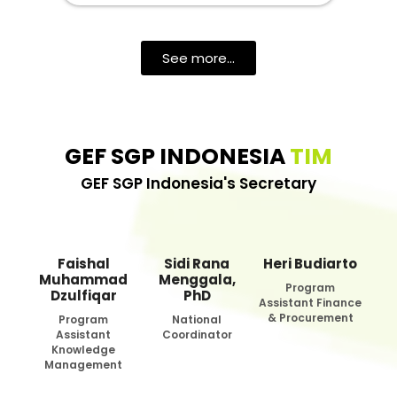
See more...
GEF SGP INDONESIA
TIM
GEF SGP Indonesia's Secretary
Faishal
Sidi Rana
Heri Budiarto
Muhammad
Menggala,
Program
Dzulfiqar
PhD
Assistant Finance
& Procurement
Program
National
Assistant
Coordinator
Knowledge
Management