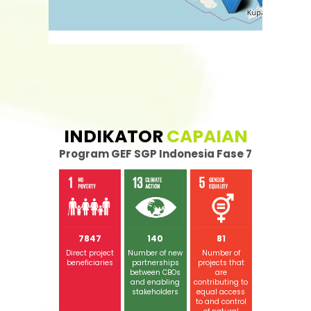
INDIKATOR
CAPAIAN
Program GEF SGP Indonesia Fase 7
7847
140
81
16
1520
Direct project
Number of new
Number of
Number of
Number of
beneficiaries
partnerships
projects that
crop varieties
village-owne
between CBOs
are
or cultivars
enterprises
and enabling
contributing to
obtaining new
(BUMDes)
stakeholders
equal access
or upgraded
strengthene
to and control
(self
for sustainabl