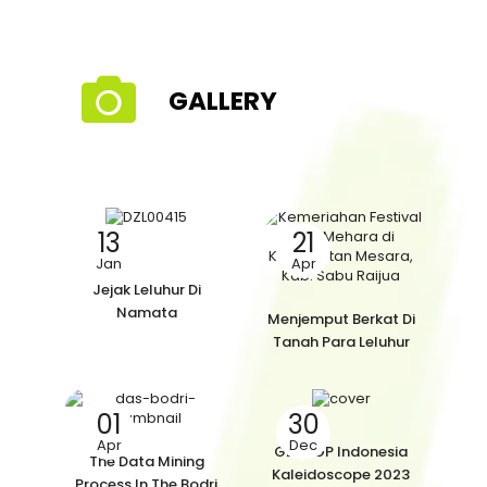
GALLERY
13
21
Jan
Apr
Jejak Leluhur Di
Namata
Menjemput Berkat Di
Tanah Para Leluhur
01
30
Apr
Dec
GEF SGP Indonesia
The Data Mining
Kaleidoscope 2023
Process In The Bodri