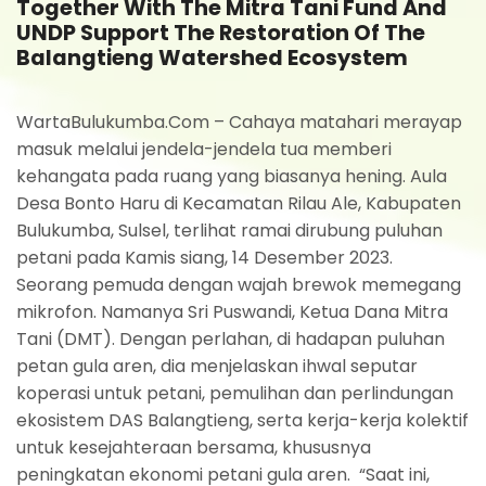
Together With The Mitra Tani Fund And
UNDP Support The Restoration Of The
Balangtieng Watershed Ecosystem
WartaBulukumba.Com – Cahaya matahari merayap
masuk melalui jendela-jendela tua memberi
kehangata pada ruang yang biasanya hening. Aula
Desa Bonto Haru di Kecamatan Rilau Ale, Kabupaten
Bulukumba, Sulsel, terlihat ramai dirubung puluhan
petani pada Kamis siang, 14 Desember 2023.
Seorang pemuda dengan wajah brewok memegang
mikrofon. Namanya Sri Puswandi, Ketua Dana Mitra
Tani (DMT). Dengan perlahan, di hadapan puluhan
petan gula aren, dia menjelaskan ihwal seputar
koperasi untuk petani, pemulihan dan perlindungan
ekosistem DAS Balangtieng, serta kerja-kerja kolektif
untuk kesejahteraan bersama, khususnya
peningkatan ekonomi petani gula aren. “Saat ini,