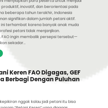
ini menyiapkan para peserta untuk menjadi
roduktif, inovatif, dan berorientasi pada
ma beberapa tahun terakhir, Indonesia
n signifikan dalam jumlah petani aktif.
r ini terhambat karena banyak anak muda
fesi petani tidak menjanjikan.
n, FAO ingin membalik persepsi tersebut—
an sekadar...
ni Keren FAO Digagas, GEF
ia Berbagi Dengan Puluhan
epikiran nggak kalau jadi petani itu bisa
rogram “Petani Keren” yang digagas