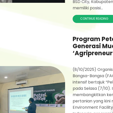
BSD City, Kabupaten
memiliki posisi...
CONTINUE READING
Program Peta
Generasi Mu
‘Agripreneu
(8/10/2025) Organis
Bangsa-Bangsa (FA
intensif bertajuk “P
pada Selasa (7/10). I
membangkitkan kemb
pertanian yang kini
Environment Facili