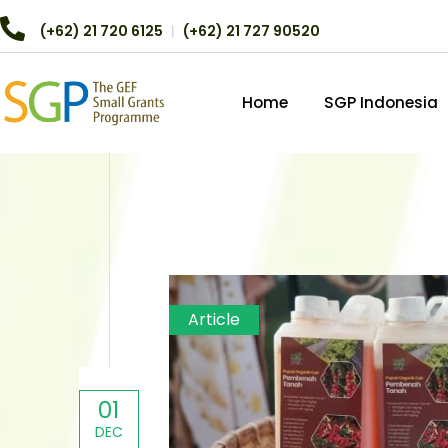
(+62) 21 720 6125
︱
(+62) 21 727 90520
Home
SGP Indonesia
Article
01
DEC