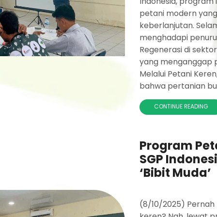
Indonesia, program 
petani modern yang p
keberlanjutan. Sela
menghadapi penuruna
Regenerasi di sekto
yang menganggap pro
Melalui Petani Kere
bahwa pertanian buk
CONTINUE READING
Program Peta
SGP Indones
‘Bibit Muda’
(8/10/2025) Pernah k
keren? Nah, lewat p