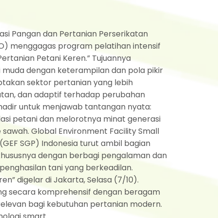
asi Pangan dan Pertanian Perserikatan
) menggagas program pelatihan intensif
Pertanian Petani Keren.” Tujuannya
 muda dengan keterampilan dan pola pikir
ptakan sektor pertanian yang lebih
jutan, dan adaptif terhadap perubahan
hadir untuk menjawab tantangan nyata:
asi petani dan melorotnya minat generasi
 sawah. Global Environment Facility Small
GEF SGP) Indonesia turut ambil bagian
 khususnya dengan berbagi pengalaman dan
penghasilan tani yang berkeadilan.
en” digelar di Jakarta, Selasa (7/10).
ang secara komprehensif dengan beragam
 relevan bagi kebutuhan pertanian modern.
ologi smart...