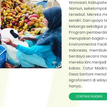
Wonosari, Kabupaten 
Namun, sekelompok
tersebut. Mereka m
sendiri. Dari upaya 
keluarga sekaligus 
Program pemberdaya
merupakan bagian d
Environmental Faci
Indonesia, membuka
berdaya secara man
mereka kini menjadi
kakao. Catur Madir
Desa Saritani menut
agroforestri di wila
hanya...
CONTINUE READING