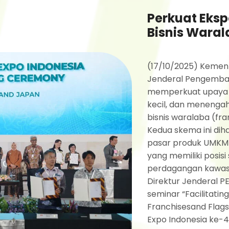
Perkuat Eks
Bisnis Wara
(17/10/2025) Kement
Jenderal Pengembang
memperkuat upaya p
kecil, dan meneng
bisnis waralaba (fra
Kedua skema ini d
pasar produk UMKM I
yang memiliki posisi
perdagangan kawasa
Direktur Jenderal P
seminar “Facilitati
Franchisesand Flags
Expo Indonesia ke-40