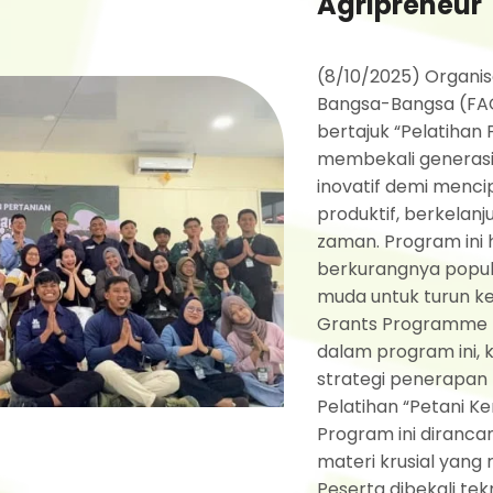
Agripreneur
(8/10/2025) Organis
Bangsa-Bangsa (FAO
bertajuk “Pelatihan 
membekali generasi
inovatif demi menci
produktif, berkelan
zaman. Program ini 
berkurangnya popul
muda untuk turun ke
Grants Programme (
dalam program ini,
strategi penerapan 
Pelatihan “Petani Ker
Program ini diranc
materi krusial yang
Peserta dibekali tekn