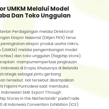
por UMKM Melalui Model
laba Dan Toko Unggulan
erian Perdagangan melalui Direktorat
an Ekspor Nasional (Ditjen PEN) terus
eningkatan ekspor produk usaha mikro,
ah (UMKM) melalui pengembangan model
nchise) dan toko unggulan (flagship store).
iharapkan mampumemperluas jangkauan
ndonesia di Eropa, khususnya di Belanda
 strategis sebagai pintu gerbang
n tersebut. Hal tersebut disampaikan
EN Fajarini Puntodewi saat membuka
ng Indonesian SME Export Through
hip Stores in the Netherlands” padaTrade
 di Indonesia Convention Exhibition (ICE)