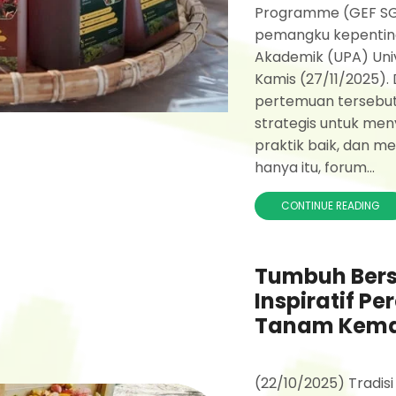
Programme (GEF SGP)
pemangku kepentinga
Akademik (UPA) Univ
Kamis (27/11/2025). D
pertemuan tersebut 
strategis untuk me
praktik baik, dan m
hanya itu, forum...
CONTINUE READING
Tumbuh Bers
Inspiratif P
Tanam Kema
(22/10/2025) Tradisi