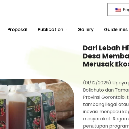
Eng
Proposal
Publication
Gallery
Guidelines
Dari Lebah H
Desa Memba
Merusak Eko
(01/12/2025) Upaya
Boliohuto dan Taman
Provinsi Gorontalo,
tambang ilegal atau
inovasi mengacu kep
masyarakat. Ragam 
penutupan program G