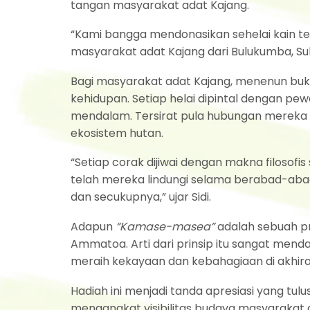
tangan masyarakat adat Kajang.
“Kami bangga mendonasikan sehelai kain t
masyarakat adat Kajang dari Bulukumba, Sul
Bagi masyarakat adat Kajang, menenun buk
kehidupan. Setiap helai dipintal dengan pe
mendalam. Tersirat pula hubungan mereka 
ekosistem hutan.
“Setiap corak dijiwai dengan makna filosof
telah mereka lindungi selama berabad-aba
dan secukupnya,” ujar Sidi.
Adapun
“Kamase-masea”
adalah sebuah pr
Ammatoa. Arti dari prinsip itu sangat mend
meraih kekayaan dan kebahagiaan di akhira
Hadiah ini menjadi tanda apresiasi yang tu
mengangkat visibilitas budaya masyarakat 