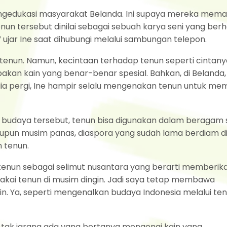
mengedukasi masyarakat Belanda. Ini supaya mereka mem
un tersebut dinilai sebagai sebuah karya seni yang berh
” ujar Ine saat dihubungi melalui sambungan telepon.
 tenun. Namun, kecintaan terhadap tenun seperti cintany
akan kain yang benar-benar spesial. Bahkan, di Belanda,
n dia pergi, Ine hampir selalu mengenakan tenun untuk me
 budaya tersebut, tenun bisa digunakan dalam beragam s
aupun musim panas, diaspora yang sudah lama berdiam d
n tenun.
 tenun sebagai selimut nusantara yang berarti memberik
akai tenun di musim dingin. Jadi saya tetap membawa
ain. Ya, seperti mengenalkan budaya Indonesia melalui te
 tak jarang ada yang bertanya mengenai kain yang