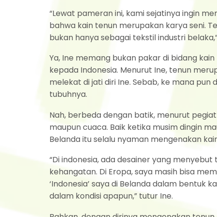
“Lewat pameran ini, kami sejatinya ingin 
bahwa kain tenun merupakan karya seni. Ten
bukan hanya sebagai tekstil industri belaka,
Ya, Ine memang bukan pakar di bidang kain
kepada Indonesia. Menurut Ine, tenun merup
melekat di jati diri Ine. Sebab, ke mana pu
tubuhnya.
Nah, berbeda dengan batik, menurut pegiat
maupun cuaca. Baik ketika musim dingin m
Belanda itu selalu nyaman mengenakan kai
“Di indonesia, ada desainer yang menyebut
kehangatan. Di Eropa, saya masih bisa mem
‘Indonesia’ saya di Belanda dalam bentuk k
dalam kondisi apapun,” tutur Ine.
Bahkan, dengan dirinya mengenakan tenun,