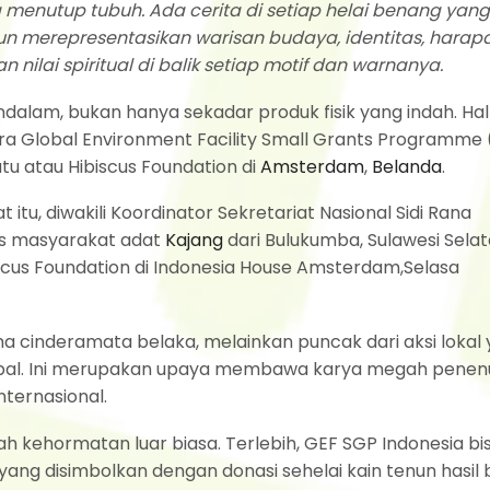
menutup tubuh. Ada cerita di setiap helai benang yang
n merepresentasikan warisan budaya, identitas, harap
ilai spiritual di balik setiap motif dan warnanya.
alam, bukan hanya sekadar produk fisik yang indah. Hal
a Global Environment Facility Small Grants Programme
u atau Hibiscus Foundation di
Amsterdam
,
Belanda
.
tu, diwakili Koordinator Sekretariat Nasional Sidi Rana
as masyarakat adat
Kajang
dari Bulukumba, Sulawesi Selat
cus Foundation di Indonesia House Amsterdam,Selasa
 cinderamata belaka, melainkan puncak dari aksi lokal
bal. Ini merupakan upaya membawa karya megah penenu
ternasional.
 kehormatan luar biasa. Terlebih, GEF SGP Indonesia bi
ng disimbolkan dengan donasi sehelai kain tenun hasil