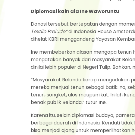
Diplomasi kain ala Ine Waworuntu
Donasi tersebut bertepatan dengan mome
Textile Prelude”
di Indonesia House Amsterda
dihelat KBRI menggandeng Yayasan Kembang 
Ine membeberkan alasan mengapa tenun ha
mengatakan banyak dari masyarakat Belanda
dinilai lebih populer di Negeri Tulip. Bahka
“Masyarakat Belanda kerap mengadakan pas
mereka menjual tenun sebagai batik. Ya, s
tenun, songket, ulos maupun ikat. Inilah 
benak publik Belanda,” tutur Ine.
Karena itu, selain diplomasi budaya, pamer
berbagai daerah di Indonesia. Kendati tid
bisa menjadi ajang untuk memperlihatkan h