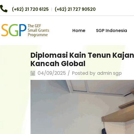
(+62) 21 720 6125
︱
(+62) 21 727 90520
Home
SGP Indonesia
Diplomasi Kain Tenun Kajan
Kancah Global
04/09/2025
/
Posted by
admin sgp