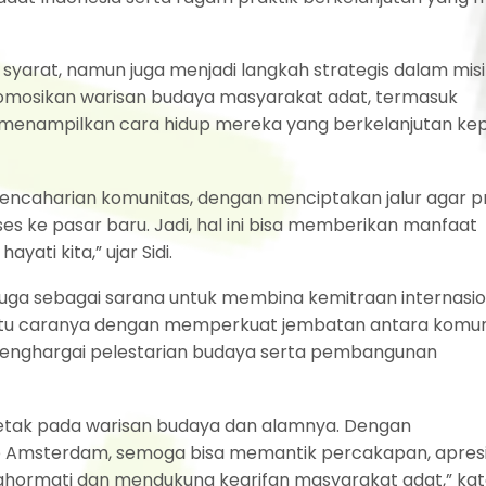
ar syarat, namun juga menjadi langkah strategis dalam mis
omosikan warisan budaya masyarakat adat, termasuk
 menampilkan cara hidup mereka yang berkelanjutan ke
 pencaharian komunitas, dengan menciptakan jalur agar 
s ke pasar baru. Jadi, hal ini bisa memberikan manfaat
ti kita,” ujar Sidi.
 juga sebagai sarana untuk membina kemitraan internasio
satu caranya dengan memperkuat jembatan antara komun
ng menghargai pelestarian budaya serta pembangunan
letak pada warisan budaya dan alamnya. Dengan
e Amsterdam, semoga bisa memantik percakapan, apresi
ormati dan mendukung kearifan masyarakat adat,” kata 