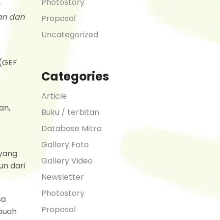
Photostory
an dan
Proposal
Uncategorized
 (GEF
Categories
Article
an,
Buku / terbitan
Database Mitra
Gallery Foto
 yang
Gallery Video
n dari
Newsletter
Photostory
sa
Proposal
 buah