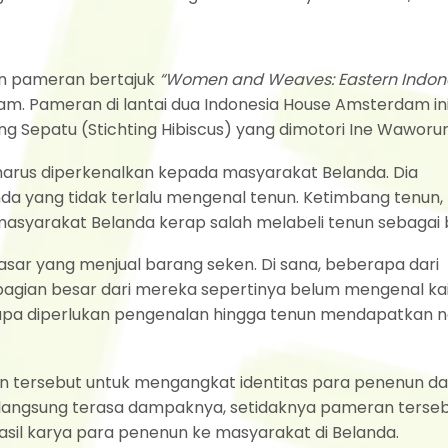
n pameran bertajuk
“Women and Weaves: Eastern Indon
m. Pameran di lantai dua Indonesia House Amsterdam in
Sepatu (Stichting Hibiscus) yang dimotori Ine Waworun
rus diperkenalkan kepada masyarakat Belanda. Dia
 yang tidak terlalu mengenal tenun. Ketimbang tenun, 
n, masyarakat Belanda kerap salah melabeli tenun sebagai 
ar yang menjual barang seken. Di sana, beberapa dari
ebagian besar dari mereka sepertinya belum mengenal ka
kenapa diperlukan pengenalan hingga tenun mendapatkan 
an tersebut untuk mengangkat identitas para penenun da
ak langsung terasa dampaknya, setidaknya pameran terse
asil karya para penenun ke masyarakat di Belanda.