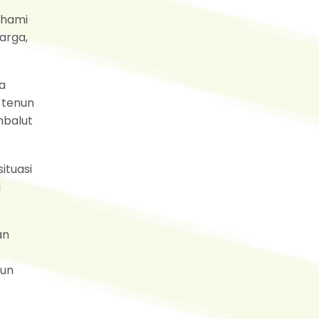
ahami
arga,
a
 tenun
mbalut
ituasi
i
an
nun