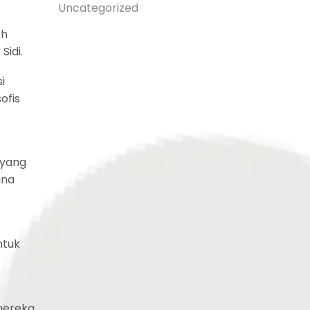
Uncategorized
eh
Sidi.
i
ofis
 yang
ana
ntuk
mereka