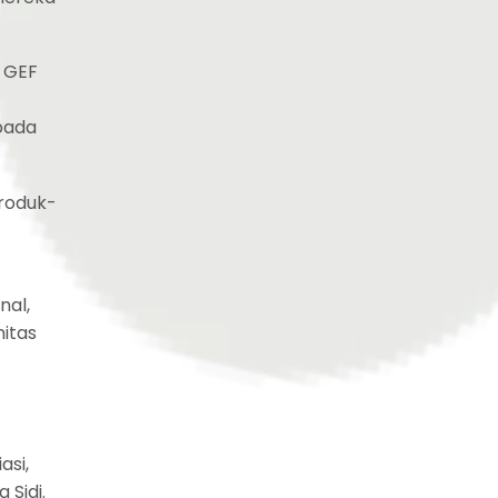
i GEF
pada
produk-
nal,
itas
asi,
Sidi.