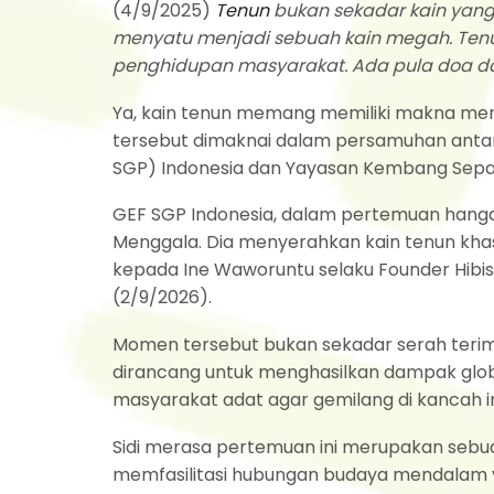
(4/9/2025)
Tenun
bukan sekadar kain yang 
menyatu menjadi sebuah kain megah. Tenu
penghidupan masyarakat. Ada pula doa dan n
Ya, kain tenun memang memiliki makna mend
tersebut dimaknai dalam persamuhan antar
SGP) Indonesia dan Yayasan Kembang Sepat
GEF SGP Indonesia, dalam pertemuan hangat i
Menggala. Dia menyerahkan kain tenun kh
kepada Ine Waworuntu selaku Founder Hibis
(2/9/2026).
Momen tersebut bukan sekadar serah terima
dirancang untuk menghasilkan dampak glo
masyarakat adat agar gemilang di kancah in
Sidi merasa pertemuan ini merupakan sebuah
memfasilitasi hubungan budaya mendalam ya