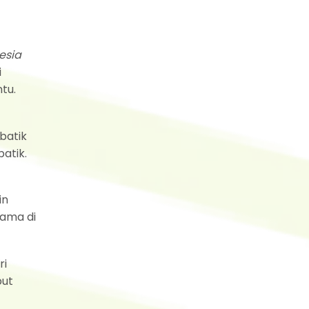
esia
i
tu.
batik
batik.
in
nama di
ri
but