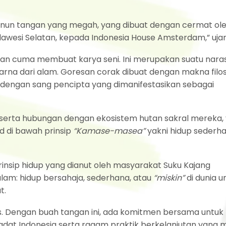
enun tangan yang megah, yang dibuat dengan cermat ol
awesi Selatan, kepada Indonesia House Amsterdam,” ujar 
an cuma membuat karya seni. Ini merupakan suatu naras
warna dari alam. Goresan corak dibuat dengan makna filos
dengan sang pencipta yang dimanifestasikan sebagai
is serta hubungan dengan ekosistem hutan sakral mereka,
d di bawah prinsip
“Kamase-masea”
yakni hidup sederh
insip hidup yang dianut oleh masyarakat Suku Kajang
alam: hidup bersahaja, sederhana, atau
“miskin”
di dunia u
t.
lus. Dengan buah tangan ini, ada komitmen bersama untuk
adat Indonesia serta ragam praktik berkelanjutan yang 