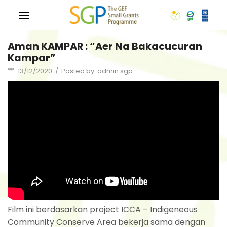
Aman KAMPAR : “Aer Na Bakacucuran
Kampar”
13/12/2020
/
Posted by
admin sgp
Film ini berdasarkan project ICCA – Indigeneous
Community Conserve Area bekerja sama dengan