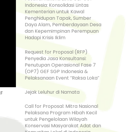
Indonesia: Konsolidasi Lintas
Kementerian untuk Kawal
Penghidupan Tapak, Sumber
Daya Alam, Pemberdayaan Desa
dan Kepemimpinan Perempuan
Hadapi Krisis Iklim
Request for Proposal (RFP)
Penyedia Jasa Konsultansi:
Penutupan Operasional Fase 7
(OP7) GEF SGP Indonesia &
Pelaksanaan Event “Raksa Loka”
Jejak Leluhur di Namata
EF
Call for Proposal: Mitra Nasional
Pelaksana Program Hibah Kecil
untuk Pengelolaan Wilayah
Konservasi Masyarakat Adat dan