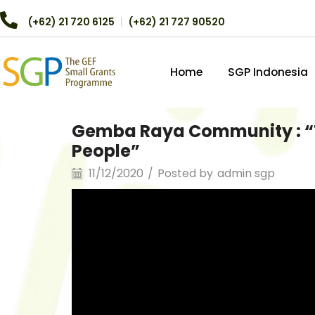
(+62) 21 720 6125
︱
(+62) 21 727 90520
Home
SGP Indonesia
Gemba Raya Community : “T
People”
11/12/2020
/
Posted by
admin sgp