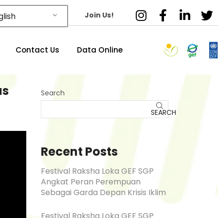
Join Us!
lish
Contact Us
Data Online
us
Search
SEARCH
Recent Posts
Festival Raksha Loka GEF SGP
Angkat Peran Perempuan
Sebagai Garda Depan Krisis Iklim
Festival Raksha Loka GEF SGP