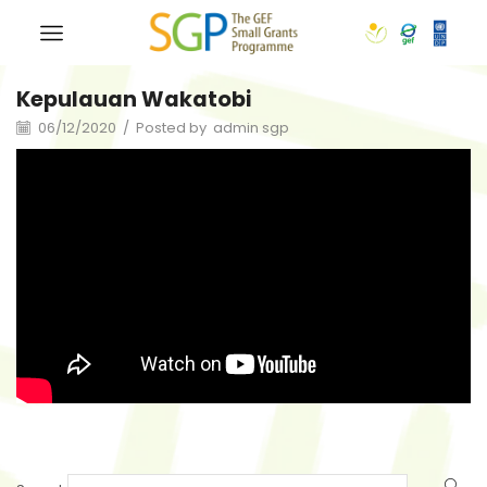
Kepulauan Wakatobi
06/12/2020
/
Posted by
admin sgp