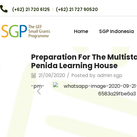
(+62) 21 720 6125
︱
(+62) 21 727 90520
Home
SGP Indonesia
Preparation For The Multist
Penida Learning House
21/09/2020
/
Posted by
admin sgp