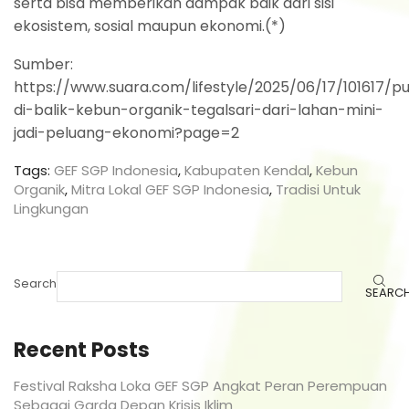
serta bisa memberikan dampak baik dari sisi
ekosistem, sosial maupun ekonomi.(*)
Sumber:
https://www.suara.com/lifestyle/2025/06/17/101617/pu
di-balik-kebun-organik-tegalsari-dari-lahan-mini-
jadi-peluang-ekonomi?page=2
Tags:
GEF SGP Indonesia
,
Kabupaten Kendal
,
Kebun
Organik
,
Mitra Lokal GEF SGP Indonesia
,
Tradisi Untuk
Lingkungan
Search
SEARC
Recent Posts
Festival Raksha Loka GEF SGP Angkat Peran Perempuan
Sebagai Garda Depan Krisis Iklim