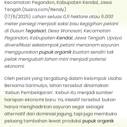
Kecamatan Pegandon, Kabupaten Kendal, Jawa
Tengah.(Suara.com/Rendy)
(17/6/2025)
Lahan seluas 0,5 hektare atau 5.000
meter persegi menjadi saksi bisu kegigihan petani
di Dusun
Tegalsari
, Desa Wonosari, Kecamatan
Pegandon, Kabupaten
Kendal
, Jawa Tengah. Upaya
diversifikasi sekelompok petani menanam sayuran
menggunakan
pupuk organik
buatan sendiri tak
pelak mengubah lahan mini menjadi potensi
ekonomi.
Oleh petani yang tergabung dalam Kelompok Usaha
Bersama Sarimulyo, lahan tersebut dinamakan
‘Kebun Pembelajaran’. Kebun itu menjadi sumber
harapan ekonomi baru. Ya, inisiatif tersebut bukan
hanya menghadirkan sayuran segar sebagai
alternatif dari dominasi jagung, tapi juga membuka
peluang tambahan lewat produksi
pupuk organik