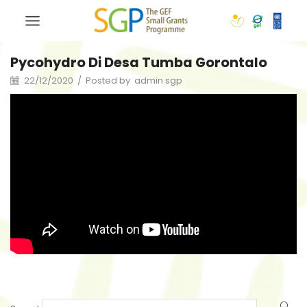
Pycohydro Di Desa Tumba Gorontalo
22/12/2020
/
Posted by
admin sgp