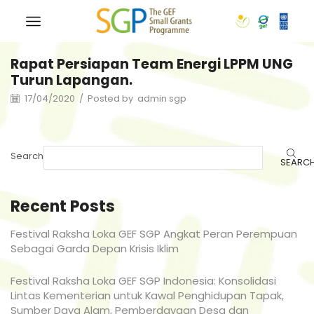
Rapat Persiapan Team Energi LPPM UNG
Turun Lapangan.
17/04/2020
/
Posted by
admin sgp
Search
SEARC
Recent Posts
Festival Raksha Loka GEF SGP Angkat Peran Perempuan
Sebagai Garda Depan Krisis Iklim
Festival Raksha Loka GEF SGP Indonesia: Konsolidasi
Lintas Kementerian untuk Kawal Penghidupan Tapak,
Sumber Daya Alam, Pemberdayaan Desa dan