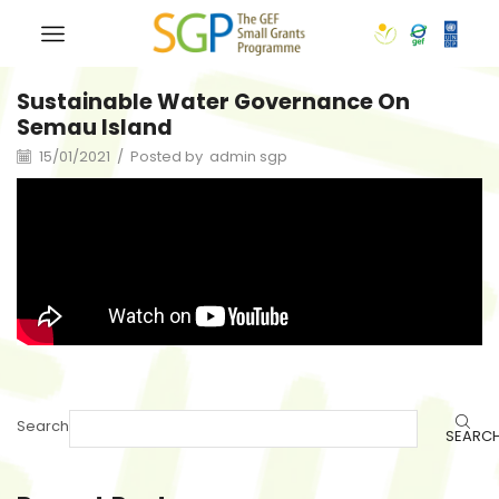
Sustainable Water Governance On
Semau Island
15/01/2021
/
Posted by
admin sgp
Search
SEARC