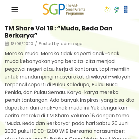
TM Share Vol 18 : “Muda, Beda Dan
Berkarya”
18/06/2020
/
Posted by
admin sgp
Mereka muda. Mereka tidak seperti anak-anak
muda kebanyakan yang bercita-cita menjadi
pegawai negeri atau kerja di kantoran, tapi memilih
untuk mendampingi masyarakat di wilayah-wilayah
terpencil seperti di Pulau Kaledupa, Pulau Nusa
Penida, dan Pulau Semau. Karya-karya mereka
penuh tantangan. Ada banyak inspirasi yang bisa kita
dapatkan dari anak-anak muda ini. Yuk dengarkan
cerita mereka di TM Share Volume 18 dengan tema
“Muda, Beda dan Berkarya” pada hari Sabtu 20 Juni
2020 pukul 10.00-12.00 WIB bersama narasumber:
▪Arry Meirivison Pellokila – Geng Motor Imut Kupang