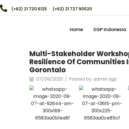
(+62) 21 720 6125
︱
(+62) 21 727 90520
Home
SGP Indonesia
Multi-Stakeholder Workshop
Resilience Of Communities I
Gorontalo
07/09/2020
/
Posted by
admin sgp