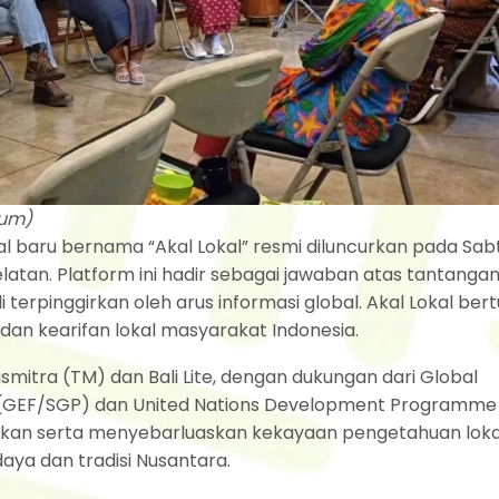
sum)
al baru bernama “Akal Lokal” resmi diluncurkan pada Sabtu
Selatan. Platform ini hadir sebagai jawaban atas tantanga
i terpinggirkan oleh arus informasi global. Akal Lokal ber
dan kearifan lokal masyarakat Indonesia.
rasmitra (TM) dan Bali Lite, dengan dukungan dari Global
m (GEF/SGP) dan United Nations Development Programme
kan serta menyebarluaskan kekayaan pengetahuan loka
aya dan tradisi Nusantara.