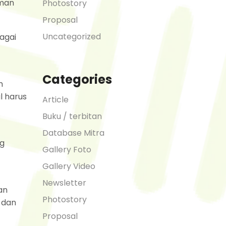
eman
Photostory
Proposal
Uncategorized
bagai
Categories
m
l harus
Article
Buku / terbitan
Database Mitra
ng
Gallery Foto
Gallery Video
Newsletter
an
Photostory
 dan
Proposal