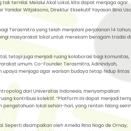
ak ternilai. Melalui Akal Lokal, kita dapat menjaga agar
ujar Yanidar Witjaksono, Direktur Eksekutif Yayasan Bina Us
agi Terasmitra yang telah menjalani perjalanan 14 tahun
ngi masyarakat lokal untuk merekam beragam tradisi di
tal, tetapi juga menjadi ruang kolaborasi bagi komunitas,
yarakat umum. Co-Founder Terasmitra, Adinindyah,
upaya menjaga agar warisan budaya tetap hidup lintas
ntropolog dari Universitas Indonesia, menyampaikan
ang kontribusi kolektif. “Platform ini dapat menjadi tem
engetahuan lokal sehari-hari, yang rentan hilang seiri
kal. Seperti disampaikan oleh Amelia Rina Nogo de Ornay,