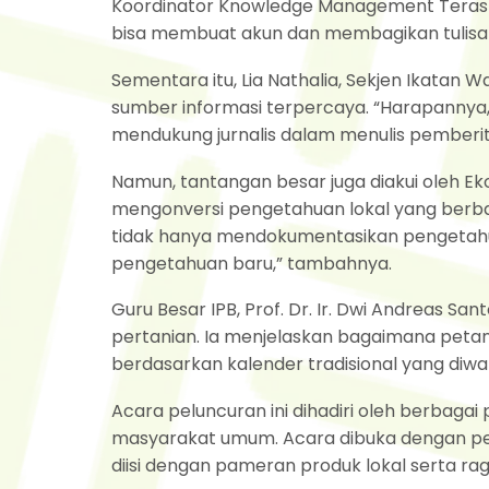
Koordinator Knowledge Management Terasmi
bisa membuat akun dan membagikan tulisa
Sementara itu, Lia Nathalia, Sekjen Ikatan 
sumber informasi terpercaya. “Harapannya, k
mendukung jurnalis dalam menulis pemberitaa
Namun, tantangan besar juga diakui oleh Ek
mengonversi pengetahuan lokal yang berbasis
tidak hanya mendokumentasikan pengetahuan
pengetahuan baru,” tambahnya.
Guru Besar IPB, Prof. Dr. Ir. Dwi Andreas S
pertanian. Ia menjelaskan bagaimana petan
berdasarkan kalender tradisional yang diw
Acara peluncuran ini dihadiri oleh berbagai 
masyarakat umum. Acara dibuka dengan per
diisi dengan pameran produk lokal serta ra