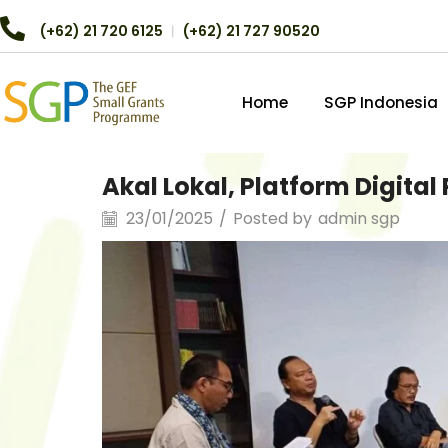
(+62) 21 720 6125
︱
(+62) 21 727 90520
Home
SGP Indonesia
Akal Lokal, Platform Digita
23/01/2025
/
Posted by
admin sgp