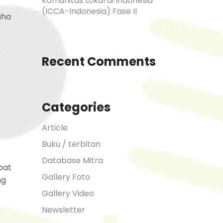
Komunitas Lokal di Indonesia
(ICCA-Indonesia) Fase II
aha
,
Recent Comments
Categories
Article
Buku / terbitan
Database Mitra
pat
Gallery Foto
ng
Gallery Video
Newsletter