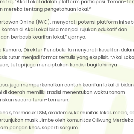
tra, “Akal Lokal adalah platform partisipasi. Teman-t
n mereka tentang pengetahuan lokal.”
Wartawan Online (IWO), menyoroti potensi platform ini se
onten di Akal Lokal bisa menjadi rujukan edukatif dan
n berbasis kearifan lokal,” ujarnya.
o Kumara, Direktur Penabulu. Ia menyoroti kesulitan dala
 tutur menjadi format tertulis yang eksplisit. “Akal Loka
, tetapi juga menciptakan kondisi bagi lahirnya
antosa, juga memperkenalkan contoh kearifan lokal di bida
i di daerah memiliki tradisi menentukan waktu tanam
ariskan secara turun-temurun.
pihak, termasuk LSM, akademisi, komunitas lokal, media, d
tunjukan musik Jimbe oleh komunitas Ciliwung Merdeka
gam pangan khas, seperti sorgum.