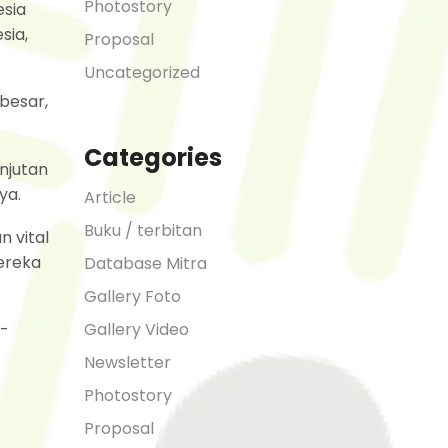
Photostory
esia
sia,
Proposal
Uncategorized
besar,
Categories
njutan
ya.
Article
Buku / terbitan
 vital
ereka
Database Mitra
Gallery Foto
Gallery Video
a-
Newsletter
Photostory
Proposal