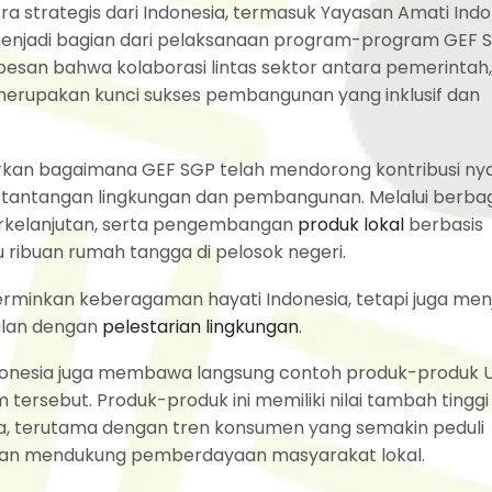
itra strategis dari Indonesia, termasuk Yayasan Amati Ind
i menjadi bagian dari pelaksanaan program-program GEF S
san bahwa kolaborasi lintas sektor antara pemerintah,
l merupakan kunci sukses pembangunan yang inklusif dan
rkan bagaimana GEF SGP telah mendorong kontribusi ny
tantangan lingkungan dan pembangunan. Melalui berba
berkelanjutan, serta pengembangan
produk lokal
berbasis
u ribuan rumah tangga di pelosok negeri.
rminkan keberagaman hayati Indonesia, tetapi juga men
jalan dengan
pelestarian lingkungan
.
Indonesia juga membawa langsung contoh produk-produk
tersebut. Produk-produk ini memiliki nilai tambah tinggi
, terutama dengan tren konsumen yang semakin peduli
, dan mendukung pemberdayaan masyarakat lokal.