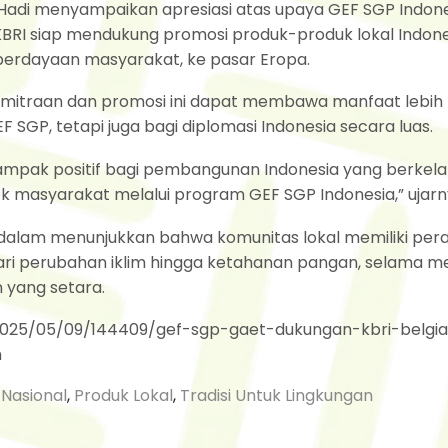
 Hadi menyampaikan apresiasi atas upaya GEF SGP Indon
BRI siap mendukung promosi produk-produk lokal Indone
erdayaan masyarakat, ke pasar Eropa.
mitraan dan promosi ini dapat membawa manfaat lebih 
SGP, tetapi juga bagi diplomasi Indonesia secara luas.
mpak positif bagi pembangunan Indonesia yang berkela
masyarakat melalui program GEF SGP Indonesia,” ujarn
alam menunjukkan bahwa komunitas lokal memiliki peran
ari perubahan iklim hingga ketahanan pangan, selama m
 yang setara.
2025/05/09/144409/gef-sgp-gaet-dukungan-kbri-belgi
n
 Nasional
,
Produk Lokal
,
Tradisi Untuk Lingkungan