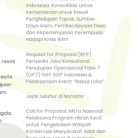
Indonesia: Konsolidasi Lintas
Kementerian untuk Kawal
Penghidupan Tapak, Sumber
Daya Alam, Pemberdayaan Desa
dan Kepemimpinan Perempuan
Hadapi Krisis Iklim
Request for Proposal (RFP)
Penyedia Jasa Konsultansi:
 resmi
Penutupan Operasional Fase 7
(OP7) GEF SGP Indonesia &
resmi
Pelaksanaan Event “Raksa Loka”
ujuan
lam
Jejak Leluhur di Namata
Call for Proposal: Mitra Nasional
gala.
Pelaksana Program Hibah Kecil
n
untuk Pengelolaan Wilayah
Konservasi Masyarakat Adat dan