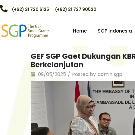
(+62) 21 720 6125
︱
(+62) 21 727 90520
Home
SGP Indonesia
GEF SGP Gaet Dukungan KBRI
Berkelanjutan
09/05/2025
/
Posted by
admin sgp