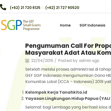
(+62) 21 720 6125
︱
(+62) 21 727 90520
Home
SGP Indonesia
Pengumuman Call For Propo
Masyarakat Adat Atau Komun
22/04/2019
/
Posted by
admin sgp
Setelah melalui proses administrasi di tah
GEF SGP Indonesia mengumumkan Dana Hiba
Komunitas Lokal (ICCA – Indonesia) 2019 yait
Kelompok Kerja Tanahkita.id
Yayasan Lingkungan Hidup Papua (YALI
Selamat bagi Lembaga yang berhasil lolos